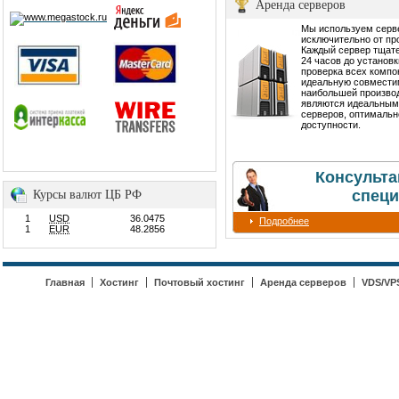
Аренда серверов
Мы используем сер
исключительно от пр
Каждый сервер тщате
24 часов до установ
проверка всех компо
идеальную совмести
наибольшей производ
являются идеальным
серверов, оптимальн
доступности.
Консульта
специ
Курсы валют ЦБ РФ
1
USD
36.0475
Подробнее
1
EUR
48.2856
Главная
Хостинг
Почтовый хостинг
Аренда серверов
VDS/VP