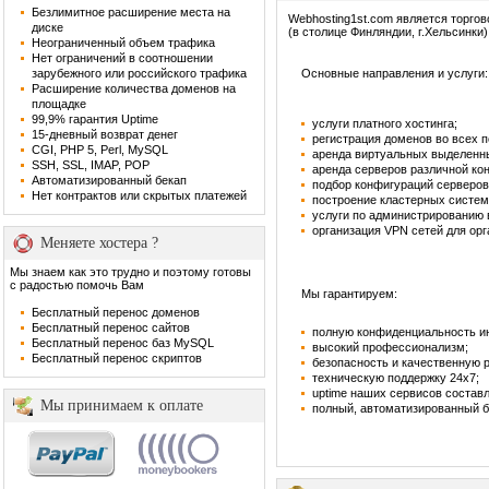
Безлимитное расширение места на
Webhosting1st.com является торго
диске
(в столице Финляндии, г.Хельсинки)
Неограниченный объем трафика
Нет ограничений в соотношении
зарубежного или российского трафика
Основные направления и услуги:
Расширение количества доменов на
площадке
99,9% гарантия Uptime
услуги платного хостинга;
15-дневный возврат денег
регистрация доменов во всех 
CGI, PHP 5, Perl, MySQL
аренда виртуальных выделенн
SSH, SSL, IMAP, POP
аренда серверов различной ко
Автоматизированный бекап
подбор конфигураций серверов
Нет контрактов или скрытых платежей
построение кластерных систем
услуги по администрированию
организация VPN сетей для орг
Меняете хостера ?
Мы знаем как это трудно и поэтому готовы
с радостью помочь Вам
Мы гарантируем:
Бесплатный перенос доменов
Бесплатный перенос сайтов
полную конфиденциальность и
Бесплатный перенос баз MySQL
высокий профессионализм;
Бесплатный перенос скриптов
безопасность и качественную 
техническую поддержку 24х7;
uptime наших сервисов составл
Мы принимаем к оплате
полный, автоматизированный б