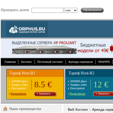
Проверить домен
Главная
Хостинг
Почтовый хостинг
Аренда серверов
VDS/VPS
Тариф Host-B1
Тариф Host-B2
1000Mб Диск
8.5 €
2000Mб Диск
12 €
Трафик unlim
Трафик unlim
Directadmin
Directadmin
Заказать
Заказать
Подробнее
Подробнее
Наши преимущества
Веб Хостинг :: Аренда сер